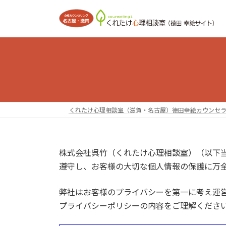
コ
ナ
ン
ビ
テ
ゲ
ン
ー
ツ
シ
へ
ョ
ス
ン
キ
に
ッ
移
くれたけ心理相談室（滋賀・名古屋）徳田幸絵カウンセ
プ
動
株式会社呉竹（くれたけ心理相談室）（以下
遵守し、お客様の大切な個人情報の保護に万
弊社はお客様のプライバシーを第一に考え運
プライバシーポリシーの内容をご理解くださ