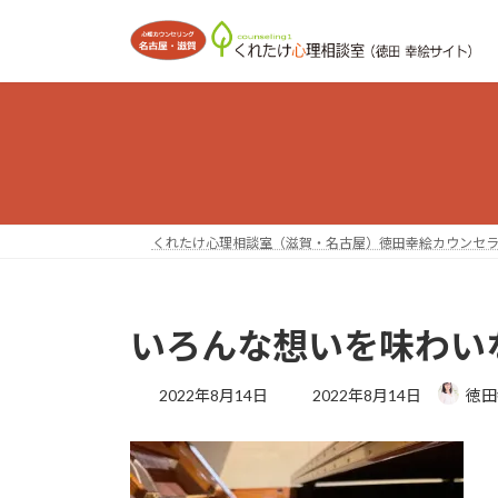
コ
ナ
ン
ビ
テ
ゲ
ン
ー
ツ
シ
へ
ョ
ス
ン
キ
に
ッ
移
くれたけ心理相談室（滋賀・名古屋）徳田幸絵カウンセ
プ
動
いろんな想いを味わい
最
2022年8月14日
2022年8月14日
徳田
終
更
新
日