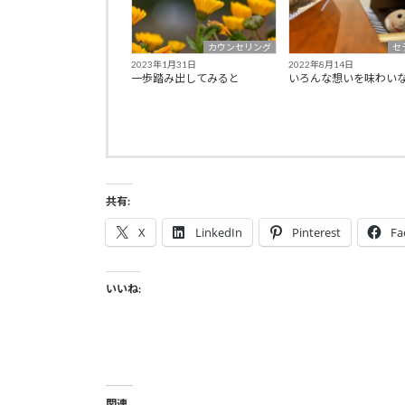
カウンセリング
セ
2023年1月31日
2022年8月14日
一歩踏み出してみると
いろんな想いを味わい
共有:
X
LinkedIn
Pinterest
Fa
いいね:
関連