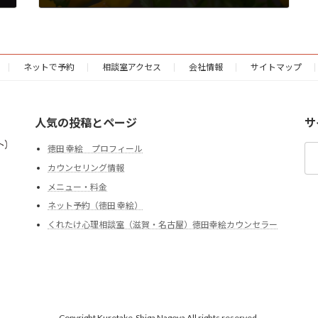
2023年1月31日
ネットで予約
相談室アクセス
会社情報
サイトマップ
人気の投稿とページ
サ
検
徳田 幸絵 プロフィール
索:
カウンセリング情報
メニュー・料金
ネット予約（徳田 幸絵）
くれたけ心理相談室（滋賀・名古屋）徳田幸絵カウンセラー
Copyright Kuretake-Shiga Nagoya All rights reserved.