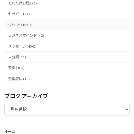
くれたけお題 (91)
セラピー (712)
つれづれ (850)
ビジネスマインド (43)
メッセージ (456)
未分類 (11)
音楽 (109)
音楽療法 (101)
ブログ アーカイブ
ブ
ロ
グ
ア
ー
ホーム
カ