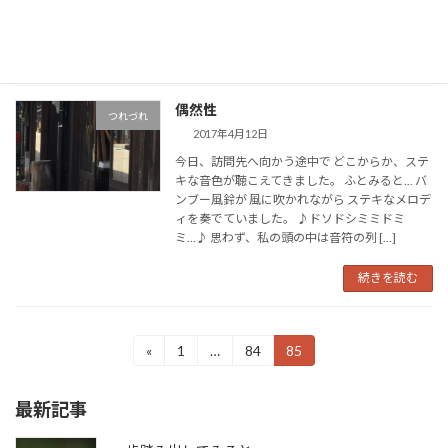
です。 すると、マスターが 「なんとなく […]
続きを読む
偶然性
つれづれ
2017年4月12日
今日、訪問先へ向かう途中で どこからか、ステ
キな音色が聴こえてきました。 ふとみると... バ
ンブー風鈴が 風に吹かれながら ステキなメロデ
ィを奏でていました。 ♪ドソドシミミドミ
ミ...♪ 思わず、私の頭の中は音符の列 […]
続きを読む
投
«
1
…
84
85
固
固
固
定
定
定
稿
ペ
ペ
ペ
最新記事
ー
ー
ー
の
ジ
ジ
ジ